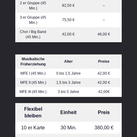
2 er Gruppe (45
82,50 €
–
Min.)
3 er Gruppe (45
75,50 €
–
Min.)
Chor / Big Band
42,00 €
46,00 €
(45 Min.)
Musikalische
Alter
Preise
Früherziehung
MFE I (45 Min.)
0 bis 1,5 Jahre
42,00 €
MFE II (45 Min.)
1,5 bis 3 Jahre
42,00 €
MFE III (45 Min.)
3 bis 5 Jahre
42,00€
Flexibel
Einheit
Preis
bleiben
10 er Karte
30 Min.
380,00 €