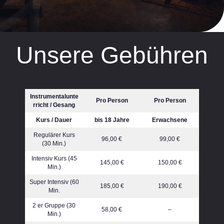
Unsere Gebühren
Instrumentalunte
Pro Person
Pro Person
rricht
/ Gesang
Kurs / Dauer
bis 18 Jahre
Erwachsene
Regulärer Kurs
96,00 €
99,00 €
(30 Min.)
Intensiv Kurs (45
145,00 €
150,00 €
Min.)
Super Intensiv (60
185,00 €
190,00 €
Min.
2 er Gruppe (30
58,00 €
–
Min.)